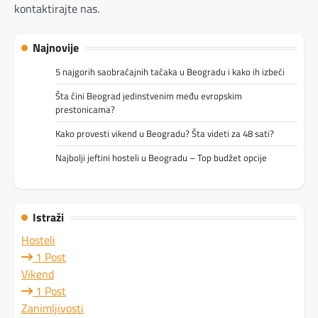
kontaktirajte nas.
Najnovije
5 najgorih saobraćajnih tačaka u Beogradu i kako ih izbeći
Šta čini Beograd jedinstvenim među evropskim
prestonicama?
Kako provesti vikend u Beogradu? Šta videti za 48 sati?
Najbolji jeftini hosteli u Beogradu – Top budžet opcije
Istraži
Hosteli
1 Post
Vikend
1 Post
Zanimljivosti