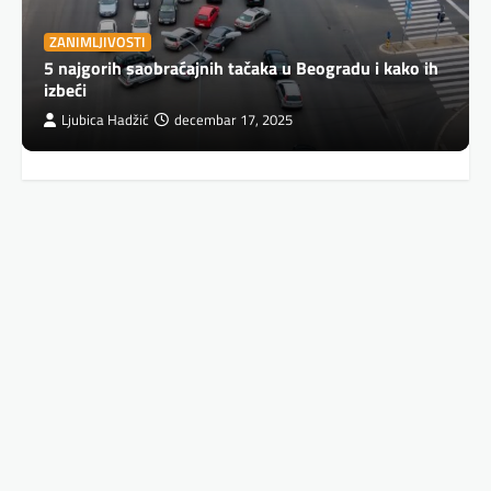
ZANIMLJIVOSTI
5 najgorih saobraćajnih tačaka u Beogradu i kako ih
izbeći
Ljubica Hadžić
decembar 17, 2025