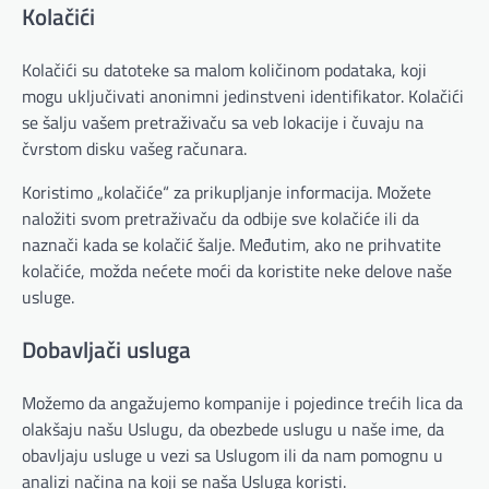
Kolačići
Kolačići su datoteke sa malom količinom podataka, koji
mogu uključivati anonimni jedinstveni identifikator. Kolačići
se šalju vašem pretraživaču sa veb lokacije i čuvaju na
čvrstom disku vašeg računara.
Koristimo „kolačiće“ za prikupljanje informacija. Možete
naložiti svom pretraživaču da odbije sve kolačiće ili da
naznači kada se kolačić šalje. Međutim, ako ne prihvatite
kolačiće, možda nećete moći da koristite neke delove naše
usluge.
Dobavljači usluga
Možemo da angažujemo kompanije i pojedince trećih lica da
olakšaju našu Uslugu, da obezbede uslugu u naše ime, da
obavljaju usluge u vezi sa Uslugom ili da nam pomognu u
analizi načina na koji se naša Usluga koristi.