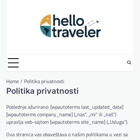
Skip
to
content
Home
Politika privatnosti
Politika privatnosti
Poslednje ažurirano: [wpautoterms last_updated_date]
[wpautoterms company_name] („nas“, „mi“ ili „naš“)
upravlja veb-sajtom [wpautoterms site_name] („Usluga“).
Ova stranica vas obaveštava o našim politikama u vezi sa