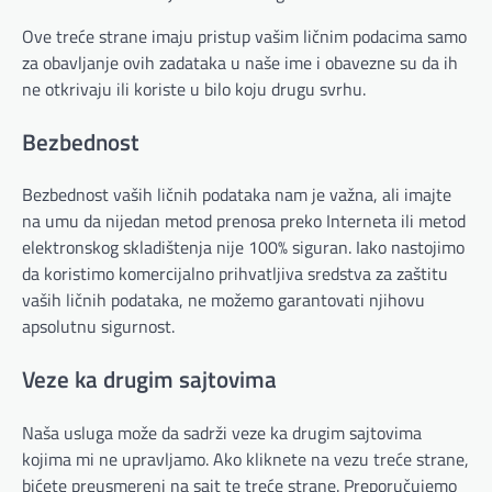
Ove treće strane imaju pristup vašim ličnim podacima samo
za obavljanje ovih zadataka u naše ime i obavezne su da ih
ne otkrivaju ili koriste u bilo koju drugu svrhu.
Bezbednost
Bezbednost vaših ličnih podataka nam je važna, ali imajte
na umu da nijedan metod prenosa preko Interneta ili metod
elektronskog skladištenja nije 100% siguran. Iako nastojimo
da koristimo komercijalno prihvatljiva sredstva za zaštitu
vaših ličnih podataka, ne možemo garantovati njihovu
apsolutnu sigurnost.
Veze ka drugim sajtovima
Naša usluga može da sadrži veze ka drugim sajtovima
kojima mi ne upravljamo. Ako kliknete na vezu treće strane,
bićete preusmereni na sajt te treće strane. Preporučujemo