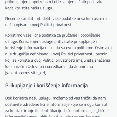
prikupljanjem, upotrebom i otkrivanjem ličnih podataka
kada koristite našu uslugu.
Nećemo koristiti niti deliti vaše podatke ni sa kim osim na
način opisan u ovoj Politici privatnosti.
Koristimo vaše lične podatke za pružanje i poboljšanje
usluge. Korišćenjem usluge prihvatate prikupljanje i
korišćenje informacija u skladu sa ovom politikom. Osim ako
nije drugačije definisano u ovoj Politici privatnosti, termini
koji se koriste u ovoj Politici privatnosti imaju ista značenja
kao u našim Uslovima i odredbama, dostupnim na
[wpautoterms site_url]
Prikupljanje i korišćenje informacija
Dok koristite našu uslugu, možemo od vas tražiti da nam
dostavite određene lične informacije koje se mogu koristiti
za kontaktiranje ili identifikaciju. Lične informacije („Lične
informacije“) mogu uključivati, ali nisu ograničene na: