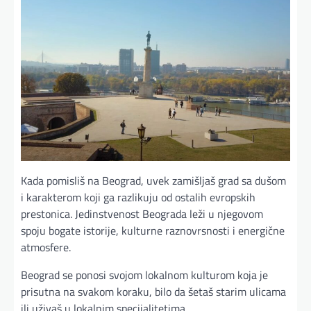
Kada pomisliš na Beograd, uvek zamišljaš grad sa dušom
i karakterom koji ga razlikuju od ostalih evropskih
prestonica. Jedinstvenost Beograda leži u njegovom
spoju bogate istorije, kulturne raznovrsnosti i energične
atmosfere.
Beograd se ponosi svojom lokalnom kulturom koja je
prisutna na svakom koraku, bilo da šetaš starim ulicama
ili uživaš u lokalnim specijalitetima.