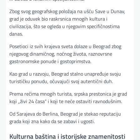
Zbog svog geografskog položaja na ušću Save u Dunav,
grad je oduvek bio raskrsnica mnogih kultura i
civilizacija, što se ogleda u njegovim specifičnostima
danas.
Posetioci iz svih krajeva sveta dolaze u Beograd zbog
njegovog dinamičnog, noćnog života, raznovrsne
gastronomske ponude i gostoprimstva.
Kao grad u razvoju, Beograd stalno unapređuje svoju
turističku ponudu, očuvajući svoj autentični duh.
Prema rečima mnogih turista, srpska prestonica je grad
koji „živi 24 časa“ i koji te neće ostaviti ravnodušnim.
Od Sarajeva do Berlina, Beograd je stekao reputaciju
grada koji zna kako da se zabavi i ugosti.
Kulturna baština i istorijske znamenitosti