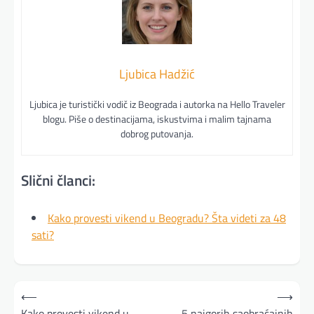
Ljubica Hadžić
Ljubica je turistički vodič iz Beograda i autorka na Hello Traveler
blogu. Piše o destinacijama, iskustvima i malim tajnama
dobrog putovanja.
Slični članci:
Kako provesti vikend u Beogradu? Šta videti za 48
sati?
Kretanje
⟵
⟶
članka
Kako provesti vikend u
5 najgorih saobraćajnih