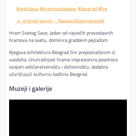
#svetisava
#hramsvetogsave
#beograd
#fyp
♬ original sound – Даница Црногорчевић
Hram Svetog Save, jedan od najvećih pravoslavnih
hramova na svetu, dominira gradskim pejzažom.
Njegova arhitektura Beograd čini prepoznatljivim iz
vazduha. Unutrašnjost hrama impresionira posetioce
svojom veličanstvenošću i duhovnošću, dodatno
učvršćujući kulturnu baštinu Beograd.
Muzeji i galerije