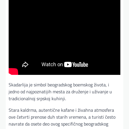
Skadarlija je simbol beogradskog boemskog života, i
jedno od najpoznatijih mesta za druženje i uživanje u
tradicionalnoj srpskoj kuhinji.
Stara kaldrma, autentične kafane i živahna atmosfera
ove četvrti prenose duh starih vremena, a turisti često
navrate da osete deo ovog specifičnog beogradskog