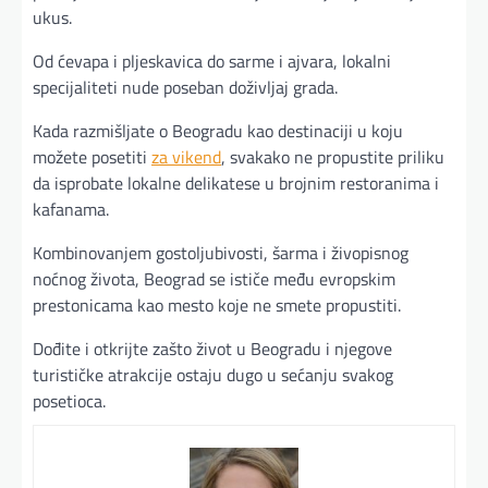
ukus.
Od ćevapa i pljeskavica do sarme i ajvara, lokalni
specijaliteti nude poseban doživljaj grada.
Kada razmišljate o Beogradu kao destinaciji u koju
možete posetiti
za vikend
, svakako ne propustite priliku
da isprobate lokalne delikatese u brojnim restoranima i
kafanama.
Kombinovanjem gostoljubivosti, šarma i živopisnog
noćnog života, Beograd se ističe među evropskim
prestonicama kao mesto koje ne smete propustiti.
Dođite i otkrijte zašto život u Beogradu i njegove
turističke atrakcije ostaju dugo u sećanju svakog
posetioca.