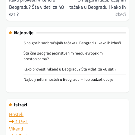
Beogradu? Šta videti za 48
tačaka u Beogradu i kako ih
sati?
izbeći
Najnovije
5 najgorih saobraćajnih tačaka u Beogradu i kako ih izbeći
Šta čini Beograd jedinstvenim među evropskim
prestonicama?
Kako provesti vikend u Beogradu? Šta videti za 48 sati?
Najbolji jeftini hosteli u Beogradu – Top budžet opcije
Istraži
Hosteli
1 Post
Vikend