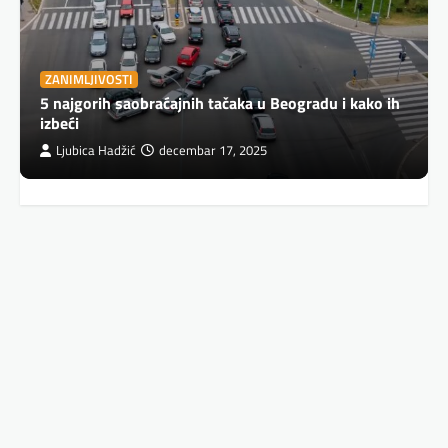
ZANIMLJIVOSTI
5 najgorih saobraćajnih tačaka u Beogradu i kako ih
izbeći
Ljubica Hadžić
decembar 17, 2025