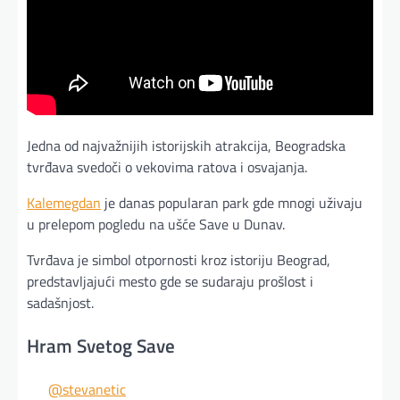
Jedna od najvažnijih istorijskih atrakcija, Beogradska
tvrđava svedoči o vekovima ratova i osvajanja.
Kalemegdan
je danas popularan park gde mnogi uživaju
u prelepom pogledu na ušće Save u Dunav.
Tvrđava je simbol otpornosti kroz istoriju Beograd,
predstavljajući mesto gde se sudaraju prošlost i
sadašnjost.
Hram Svetog Save
@stevanetic