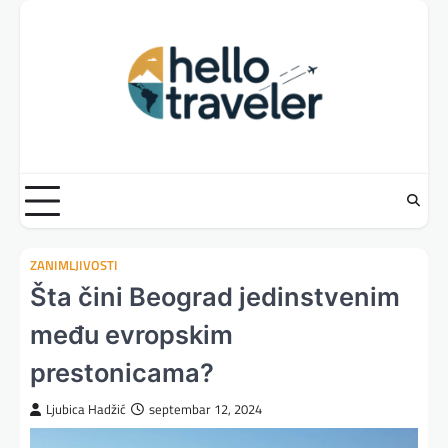
Skip
to
content
ZANIMLJIVOSTI
Šta čini Beograd jedinstvenim
među evropskim
prestonicama?
Ljubica Hadžić
septembar 12, 2024