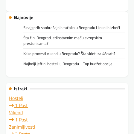
Najnovije
5 najgorih saobraćajnih tačaka u Beogradu i kako ih izbeći
Šta čini Beograd jedinstvenim među evropskim
prestonicama?
Kako provesti vikend u Beogradu? Šta videti za 48 sati?
Najbolji jeftini hosteli u Beogradu – Top budžet opcije
Istraži
Hosteli
1 Post
Vikend
1 Post
Zanimljivosti