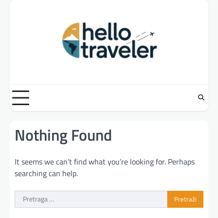
Skip
to
content
Nothing Found
It seems we can’t find what you’re looking for. Perhaps
searching can help.
Pretraga
za: