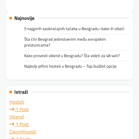
Najnovije
5 najgorih saobraćajnih tačaka u Beogradu i kako ih izbeći
Šta čini Beograd jedinstvenim među evropskim
prestonicama?
Kako provesti vikend u Beogradu? Šta videti za 48 sati?
Najbolji jeftini hosteli u Beogradu – Top budžet opcije
Istraži
Hosteli
1 Post
Vikend
1 Post
Zanimljivosti