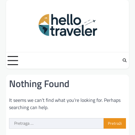
Skip
to
content
Nothing Found
It seems we can’t find what you’re looking for. Perhaps
searching can help.
Pretraga
za: